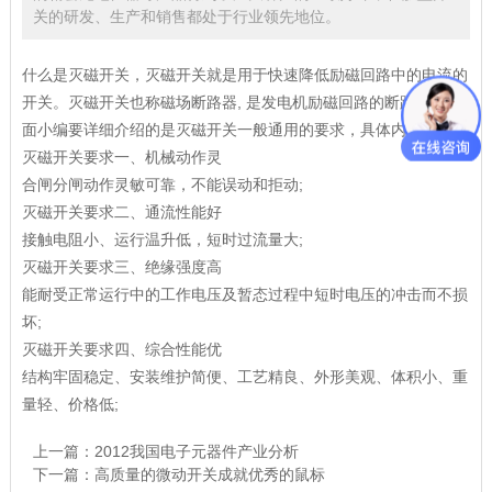
关的研发、生产和销售都处于行业领先地位。
什么是灭磁开关，灭磁开关就是用于快速降低励磁回路中的电流的
开关。灭磁开关也称磁场断路器, 是发电机励磁回路的断路器。下
面小编要详细介绍的是灭磁开关一般通用的要求，具体内容如下：
灭磁开关要求一、机械动作灵
合闸分闸动作灵敏可靠，不能误动和拒动;
灭磁开关要求二、通流性能好
接触电阻小、运行温升低，短时过流量大;
灭磁开关要求三、绝缘强度高
能耐受正常运行中的工作电压及暂态过程中短时电压的冲击而不损
坏;
灭磁开关要求四、综合性能优
结构牢固稳定、安装维护简便、工艺精良、外形美观、体积小、重
量轻、价格低;
上一篇：
2012我国电子元器件产业分析
下一篇：
高质量的微动开关成就优秀的鼠标