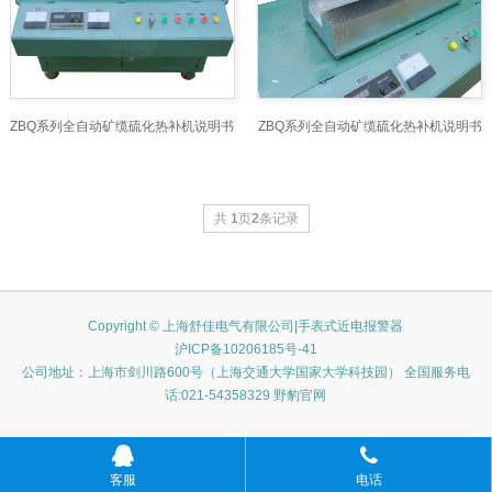
ZBQ系列全自动矿缆硫化热补机说明书
ZBQ系列全自动矿缆硫化热补机说明书
共
1
页
2
条记录
Copyright © 上海舒佳电气有限公司|手表式近电报警器
沪ICP备10206185号-41
公司地址：上海市剑川路600号（上海交通大学国家大学科技园） 全国服务电
话:021-54358329 野豹官网
客服
电话