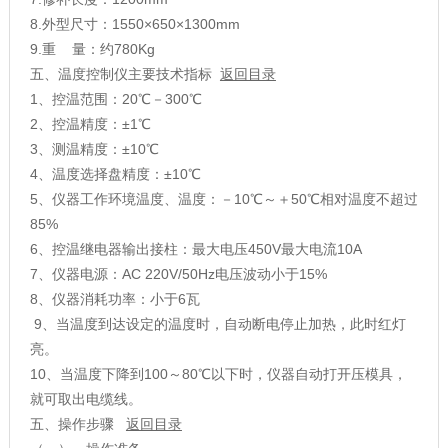
8.外型尺寸：1550×650×1300mm
9.重 量：约780Kg
五、温度控制仪主要技术指标
返回目录
1、控温范围：20℃－300℃
2、控温精度：±1℃
3、测温精度：±10℃
4、温度选择盘精度：±10℃
5、仪器工作环境温度、温度：－10℃～＋50℃相对温度不超过
85%
6、控温继电器输出接柱：最大电压450V最大电流10A
7、仪器电源：AC 220V/50Hz电压波动小于15%
8、仪器消耗功率：小于6瓦
9、当温度到达设定的温度时，自动断电停止加热，此时红灯
亮。
10、当温度下降到100～80℃以下时，仪器自动打开压模具，
就可取出电缆线。
五、操作步骤
返回目录