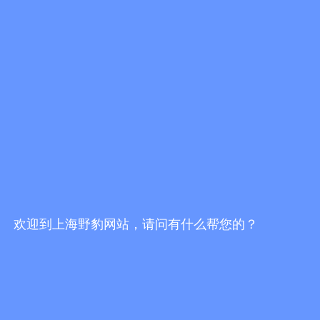
上海舒佳电气有限公司|手表式近电报警器
全国服务电话：021-54358329
传真：021-54361954
Q Q：289109264
公司地址：上海市剑川路600号（上海交通大学国家大学科技园）
欢迎到上海野豹网站，请问有什么帮您的？
我要订购