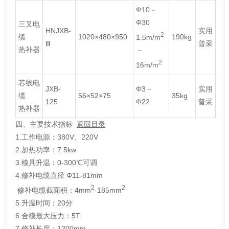
Φ10－
Φ30
三叉电
HNJXB-
实用
2
缆
1020×480×950
190kg
1.5m/m
Ⅲ
普采
热补器
－
2
16m/m
芯线电
JXB-
Φ3－
实用
缆
56×52×75
35kg
125
Φ22
普采
热补器
四、主要技术指标
返回目录
1.工作电源：380V、220V
2.加热功率：7.5kw
3.模具升温：0-300℃可调
4.修补电缆直径 Φ11-81mm
2
2
修补电缆截面积：4mm
-185mm
5.升温时间：20分
6.合模最大压力：5T
7.修补长度：1200mm