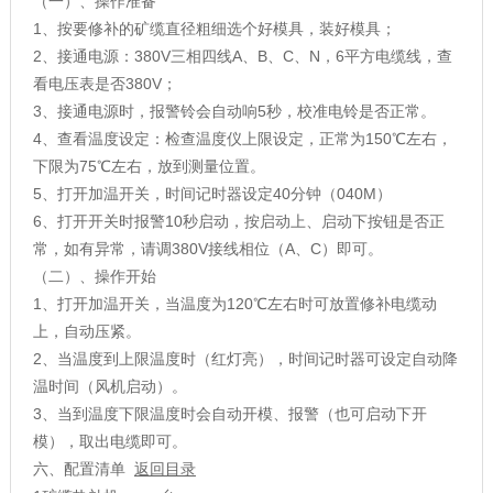
（一）、操作准备
1、按要修补的矿缆直径粗细选个好模具，装好模具；
2、接通电源：380V三相四线A、B、C、N，6平方电缆线，查
看电压表是否380V；
3、接通电源时，报警铃会自动响5秒，校准电铃是否正常。
4、查看温度设定：检查温度仪上限设定，正常为150℃左右，
下限为75℃左右，放到测量位置。
5、打开加温开关，时间记时器设定40分钟（040M）
6、打开开关时报警10秒启动，按启动上、启动下按钮是否正
常，如有异常，请调380V接线相位（A、C）即可。
（二）、操作开始
1、打开加温开关，当温度为120℃左右时可放置修补电缆动
上，自动压紧。
2、当温度到上限温度时（红灯亮），时间记时器可设定自动降
温时间（风机启动）。
3、当到温度下限温度时会自动开模、报警（也可启动下开
模），取出电缆即可。
六、配置清单
返回目录