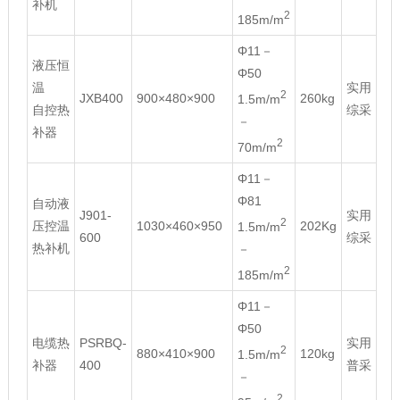
补机
2
185m/m
Φ11－
液压恒
Φ50
温
实用
2
JXB400
900×480×900
260kg
1.5m/m
自控热
综采
－
补器
2
70m/m
Φ11－
Φ81
自动液
J901-
实用
2
压控温
1030×460×950
202Kg
1.5m/m
600
综采
热补机
－
2
185m/m
Φ11－
Φ50
电缆热
PSRBQ-
实用
2
880×410×900
120kg
1.5m/m
补器
400
普采
－
2