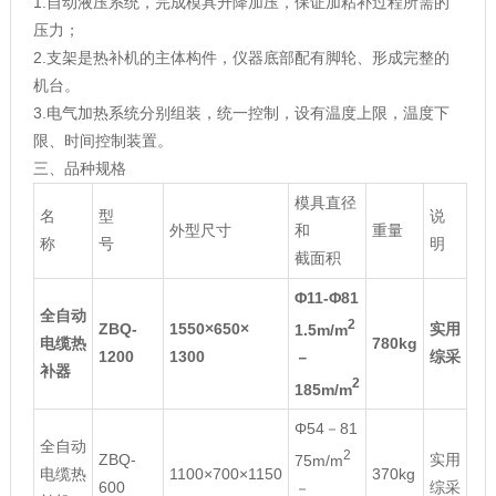
1.自动液压系统，完成模具升降加压，保证加粘补过程所需的
压力；
2.支架是热补机的主体构件，仪器底部配有脚轮、形成完整的
机台。
3.电气加热系统分别组装，统一控制，设有温度上限，温度下
限、时间控制装置。
三、品种规格
模具直径
名
型
说
外型尺寸
和
重量
称
号
明
截面积
Φ11-Φ81
全自动
2
ZBQ-
1550×650×
实用
1.5m/m
电缆热
780kg
1200
1300
综采
－
补器
2
185m/m
Φ54－81
全自动
2
ZBQ-
实用
75m/m
电缆热
1100×700×1150
370kg
600
综采
－